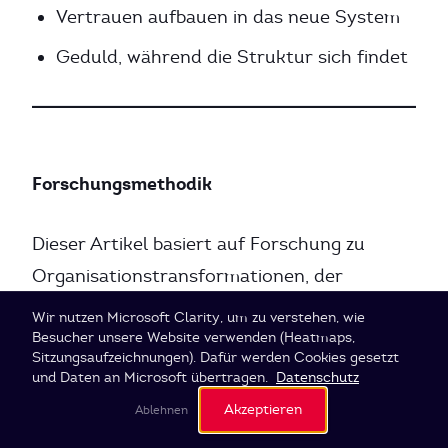
Vertrauen aufbauen in das neue System
Geduld, während die Struktur sich findet
Forschungsmethodik
Dieser Artikel basiert auf Forschung zu
Organisationstransformationen, der
Holacracy-Literatur und unserer
Cookie-Einstellungen
Wir nutzen Microsoft Clarity, um zu verstehen, wie
praktischen Erfahrung bei SI Labs und
Besucher unsere Website verwenden (Heatmaps,
Sitzungsaufzeichnungen). Dafür werden Cookies gesetzt
Beratungsprojekten.
und Daten an Microsoft übertragen.
Datenschutz
Akzeptieren
Ablehnen
Quellenauswahl: