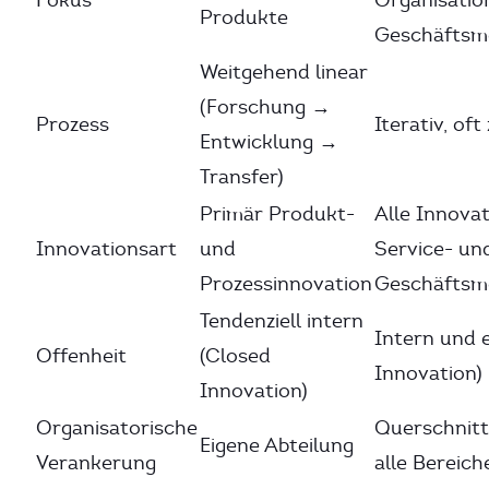
Fokus
Organisatio
Produkte
Geschäftsm
Weitgehend linear
(Forschung →
Prozess
Iterativ, oft
Entwicklung →
Transfer)
Primär Produkt-
Alle Innovat
Innovationsart
und
Service- un
Prozessinnovation
Geschäftsmo
Tendenziell intern
Intern und 
Offenheit
(Closed
Innovation)
Innovation)
Organisatorische
Querschnitt
Eigene Abteilung
Verankerung
alle Bereich