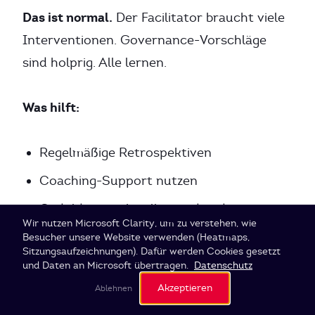
Das ist normal.
Der Facilitator braucht viele
Interventionen. Governance-Vorschläge
sind holprig. Alle lernen.
Was hilft:
Regelmäßige Retrospektiven
Coaching-Support nutzen
Geduld mit sich selbst und anderen
Cookie-Einstellungen
Wir nutzen Microsoft Clarity, um zu verstehen, wie
Kleine Erfolge feiern
Besucher unsere Website verwenden (Heatmaps,
Sitzungsaufzeichnungen). Dafür werden Cookies gesetzt
und Daten an Microsoft übertragen.
Datenschutz
Akzeptieren
Ablehnen
Phase 4: Stabilisierung (Monat 3-4)