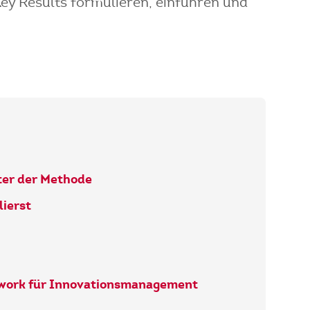
Key Results formulieren, einführen und
ter der Methode
ierst
work für Innovationsmanagement