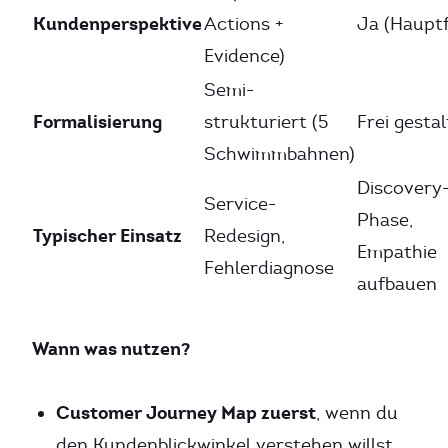
Kundenperspektive
Actions +
Ja (Haupt
Evidence)
Semi-
Formalisierung
strukturiert (5
Frei gesta
Schwimmbahnen)
Discovery
Service-
Phase,
Typischer Einsatz
Redesign,
Empathie
Fehlerdiagnose
aufbauen
Wann was nutzen?
Customer Journey Map zuerst
, wenn du
den Kundenblickwinkel verstehen willst,