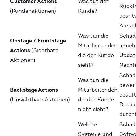
Customer Actions
Was tut der
Rückf
(Kundenaktionen)
Kunde?
beant
Ausza
Was tun die
Schad
Onstage / Frontstage
Mitarbeitenden,
anneh
Actions
(Sichtbare
die der Kunde
Updat
Aktionen)
sieht?
Nachfr
Schad
Was tun die
bewer
Backstage Actions
Mitarbeitenden,
beauft
(Unsichtbare Aktionen)
die der Kunde
Decku
nicht sieht?
durch
Welche
Schad
Systeme und
Softw