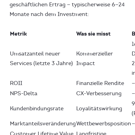
geschäftlichen Ertrag — typischerweise 6—24
Monate nach dem Investment:
Metrik
Was sie misst
B
1
Umsatzanteil neuer
Kommerzieller
D
Services (letzte 3 Jahre)
Impact
2
i
ROII
Finanzielle Rendite
—
NPS-Delta
CX-Verbesserung
—
9
Kundenbindungsrate
Loyalitätswirkung
(
Marktanteilsveränderung
Wettbewerbsposition
—
Customer Lifetime Value
Langfristige