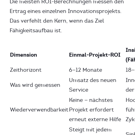
Die meisten ROI-Berechnungen messen den
Ertrag eines einzelnen Innovationsprojekts.
Das verfehlt den Kern, wenn das Ziel
Fähigkeitsaufbau ist.
Ins
Dimension
Einmal-Projekt-ROI
(Fä
Zeithorizont
6—12 Monate
18—
Umsatz des neuen
Inn
Was wird gemessen
Service
der
Keine — nächstes
Hoc
Wiederverwendbarkeit
Projekt erfordert
füh
erneut externe Hilfe
Zyk
Steigt mit jedem
Sin