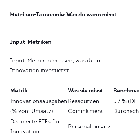
Metriken-Taxonomie: Was du wann misst
Input-Metriken
Input-Metriken messen, was du in
Innovation investierst:
Metrik
Was sie misst
Benchma
Innovationsausgaben
Ressourcen-
5,7 % (DE
(% vom Umsatz)
Commitment
Durchsch
Dedizierte FTEs für
Personaleinsatz
—
Innovation