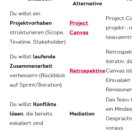
Alternative
Du willst ein
Project Ca
Projektvorhaben
Project
projekt-, 
Canvas
strukturieren (Scope,
teamzentr
Timeline, Stakeholder)
Retrospek
laufende
Du willst
iterativ, 
Zusammenarbeit
Retrospektive
Canvas ist
verbessern (Rückblick
Einmalakt 
auf Sprint/Iteration)
Revisionen
Das Team 
Konflikte
Du willst
ein Minde
lösen
Mediation
, die bereits
Gesprächs
eskaliert sind
voraus