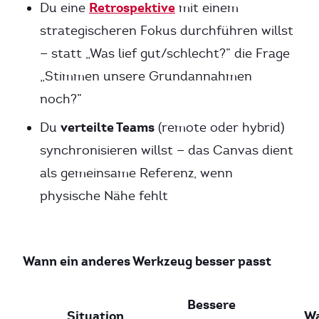
Retrospektive
Du eine
mit einem
strategischeren Fokus durchführen willst
— statt „Was lief gut/schlecht?” die Frage
„Stimmen unsere Grundannahmen
noch?”
verteilte Teams
Du
(remote oder hybrid)
synchronisieren willst — das Canvas dient
als gemeinsame Referenz, wenn
physische Nähe fehlt
Wann ein anderes Werkzeug besser passt
Bessere
Situation
W