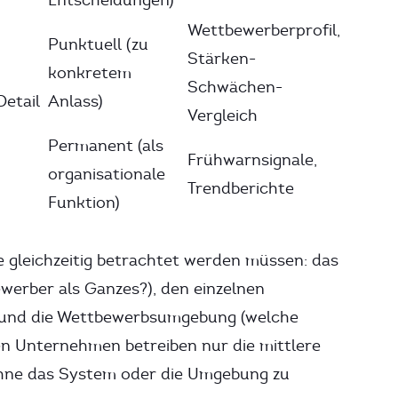
Entscheidungen)
Wettbewerberprofil,
Punktuell (zu
Stärken-
konkretem
Schwächen-
etail
Anlass)
Vergleich
Permanent (als
Frühwarnsignale,
organisationale
Trendberichte
Funktion)
e gleichzeitig betrachtet werden müssen: das
ewerber als Ganzes?), den einzelnen
) und die Wettbewerbsumgebung (welche
n Unternehmen betreiben nur die mittlere
 ohne das System oder die Umgebung zu