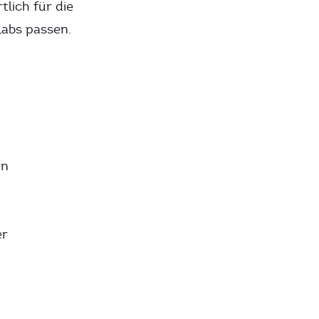
tlich für die
Labs passen.
en
er