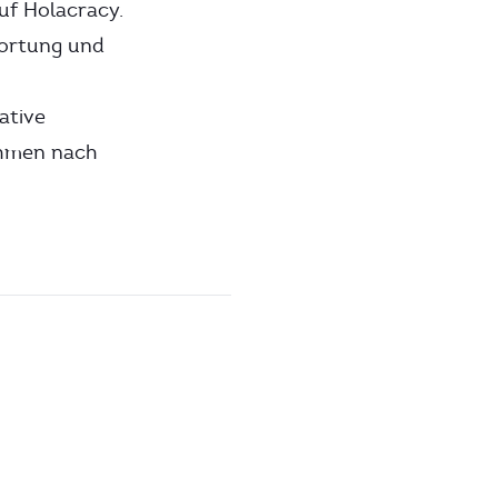
uf Holacracy.
wortung und
ative
ehmen nach