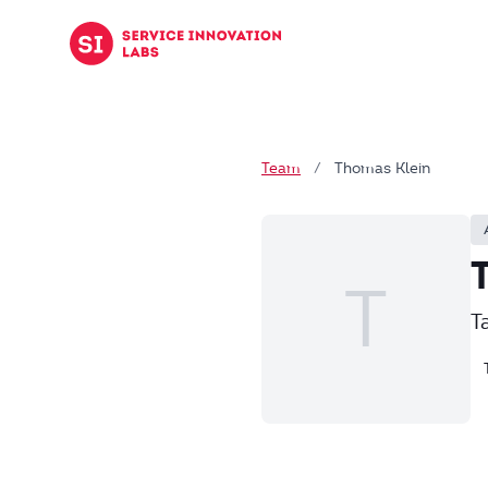
Zum Inhalt springen
Team
/
Thomas Klein
T
T