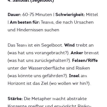
4. Sailboat (Segelboot)
Dauer:
Schwierigkeit:
60-75 Minuten |
Mittel
Am besten für:
|
Teams, die nach Ursachen
und Hindernissen suchen
Wind
Das Team ist ein Segelboot.
treibt an
Anker
(was hat uns vorangebracht?).
bremst
Felsen/Riffe
(was hat uns zurückgehalten?).
unter der Wasseroberfläche sind Risiken
Insel
(was könnte uns gefährden?).
am
Horizont ist das Ziel (wo wollen wir hin?).
Stärke:
Die Metapher macht abstrakte
Konzepte greifbar und ermöglicht Risiko-