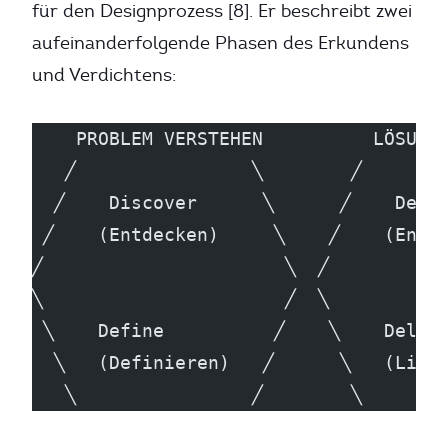
für den Designprozess [8]. Er beschreibt zwei
aufeinanderfolgende Phasen des Erkundens
und Verdichtens:
    PROBLEM VERSTEHEN          LÖSUNG
   ╱                ╲        ╱       
  ╱    Discover      ╲      ╱    Deve
 ╱    (Entdecken)     ╲    ╱    (Entw
╱                      ╲  ╱          
╲                      ╱  ╲          
 ╲    Define          ╱    ╲    Deliv
  ╲   (Definieren)   ╱      ╲   (Lief
   ╲                ╱        ╲       