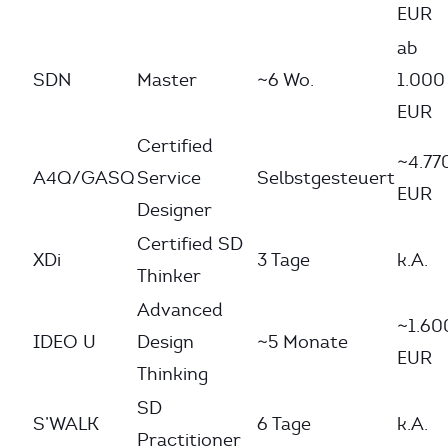
EUR
ab
SDN
Master
~6 Wo.
1.000
EUR
Certified
~4.77
A4Q/GASQ
Service
Selbstgesteuert
EUR
Designer
Certified SD
XDi
3 Tage
k.A.
Thinker
Advanced
~1.60
IDEO U
Design
~5 Monate
EUR
Thinking
SD
S’WALK
6 Tage
k.A.
Practitioner