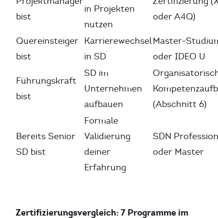
Projektmanager
Zertifizierung (
in Projekten
bist
oder A4Q)
nutzen
Quereinsteiger
Karrierewechsel
Master-Studiu
bist
in SD
oder IDEO U
SD im
Organisatorisc
Führungskraft
Unternehmen
Kompetenzauf
bist
aufbauen
(Abschnitt 6)
Formale
Bereits Senior
Validierung
SDN Profession
SD bist
deiner
oder Master
Erfahrung
Zertifizierungsvergleich: 7 Programme im