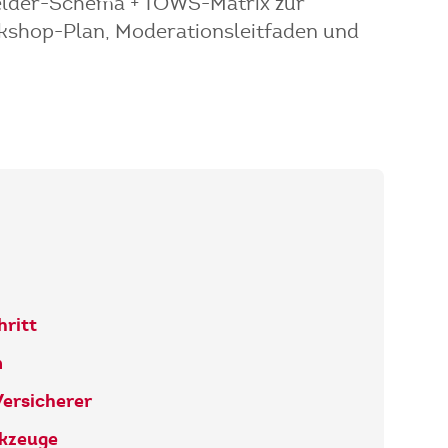
elder-Schema + TOWS-Matrix zur
kshop-Plan, Moderationsleitfaden und
hritt
n
Versicherer
rkzeuge