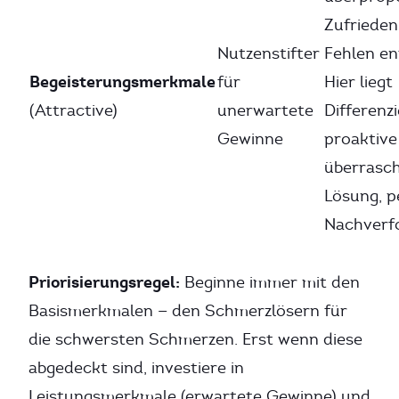
Zufriedenh
Nutzenstifter
Fehlen en
Begeisterungsmerkmale
für
Hier liegt
(Attractive)
unerwartete
Differenz
Gewinne
proaktive
überrasch
Lösung, p
Nachverf
Priorisierungsregel:
Beginne immer mit den
Basismerkmalen — den Schmerzlösern für
die schwersten Schmerzen. Erst wenn diese
abgedeckt sind, investiere in
Leistungsmerkmale (erwartete Gewinne) und