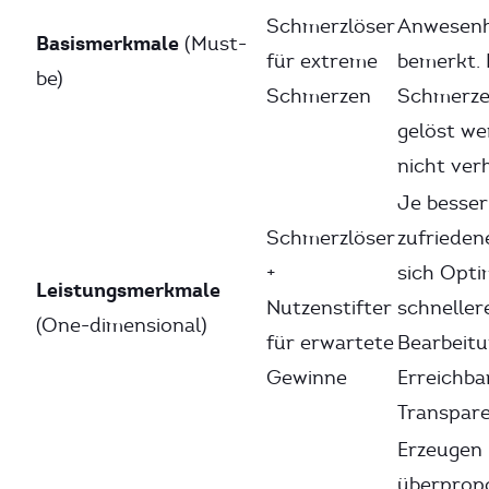
Schmerzlöser
Anwesenhe
Basismerkmale
(Must-
für extreme
bemerkt. 
be)
Schmerzen
Schmerz
gelöst we
nicht ver
Je besser 
Schmerzlöser
zufriedene
+
sich Opti
Leistungsmerkmale
Nutzenstifter
schneller
(One-dimensional)
für erwartete
Bearbeitu
Gewinne
Erreichba
Transpare
Erzeugen
überpropo