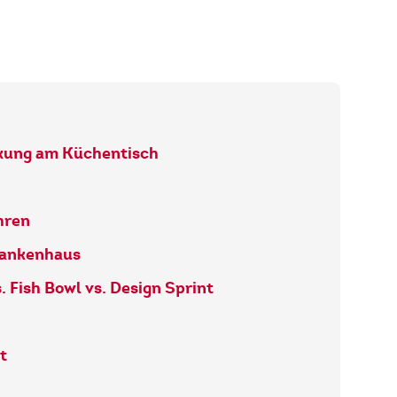
kung am Küchentisch
hren
Krankenhaus
. Fish Bowl vs. Design Sprint
t