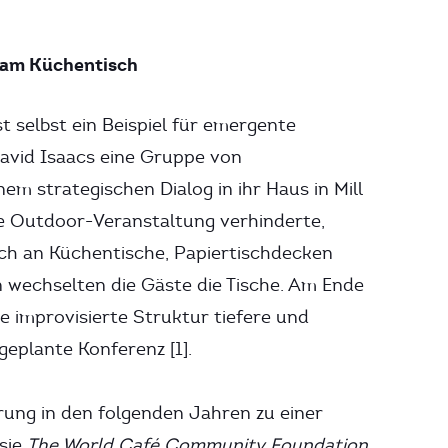
 am Küchentisch
 selbst ein Beispiel für emergente
avid Isaacs eine Gruppe von
m strategischen Dialog in ihr Haus in Mill
ante Outdoor-Veranstaltung verhinderte,
sich an Küchentische, Papiertischdecken
n wechselten die Gäste die Tische. Am Ende
se improvisierte Struktur tiefere und
geplante Konferenz [1].
rung in den folgenden Jahren zu einer
sie
The World Café Community Foundation
.