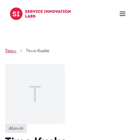
Zum Inhalt springen
Team
/
Timo Kuske
T
Alumni