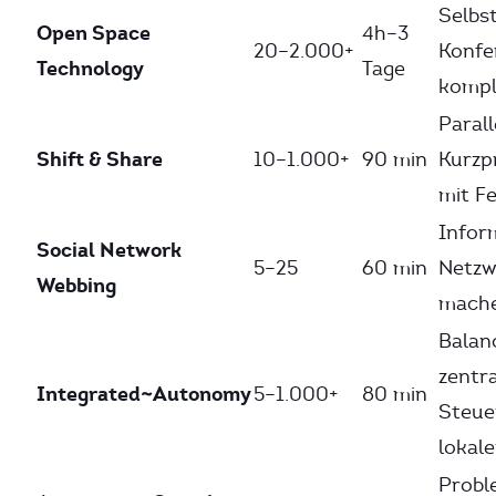
Selbs
Open Space
4h–3
20–2.000+
Konfe
Technology
Tage
kompl
Parall
Shift & Share
10–1.000+
90 min
Kurzp
mit F
Infor
Social Network
5–25
60 min
Netzw
Webbing
mach
Balan
zentra
Integrated~Autonomy
5–1.000+
80 min
Steue
lokal
Probl