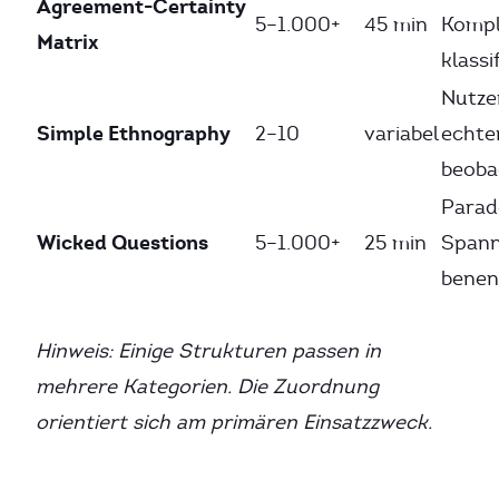
Agreement-Certainty
5–1.000+
45 min
Kompl
Matrix
klassi
Nutze
Simple Ethnography
2–10
variabel
echte
beoba
Parad
Wicked Questions
5–1.000+
25 min
Spann
bene
Hinweis: Einige Strukturen passen in
mehrere Kategorien. Die Zuordnung
orientiert sich am primären Einsatzzweck.