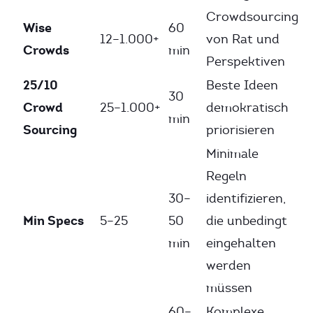
Crowdsourcing
Wise
60
12–1.000+
von Rat und
Crowds
min
Perspektiven
25/10
Beste Ideen
30
Crowd
25–1.000+
demokratisch
min
Sourcing
priorisieren
Minimale
Regeln
30–
identifizieren,
Min Specs
5–25
50
die unbedingt
min
eingehalten
werden
müssen
60–
Komplexe