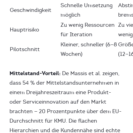
Schnelle Umsetzung
Abst
Geschwindigkeit
möglich
brem
Zu wenig Ressourcen
Zu vie
Hauptrisiko
für Iteration
wenig
Kleiner, schneller (6—8
Größe
Pilotschnitt
Wochen)
(12—1
Mittelstand-Vorteil:
De Massis et al. zeigen,
dass 54 % der Mittelstandsunternehmen in
einem Dreijahreszeitraum eine Produkt-
oder Serviceinnovation auf den Markt
brachten — 20 Prozentpunkte über dem EU-
Durchschnitt für KMU. Die flachen
Hierarchien und die Kundennähe sind echte