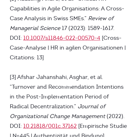
Capabilities in Agile Organisations: A Cross-
Case Analysis in Swiss SMEs.”
Review of
Managerial Science
17 (2023): 1589-1617.
DOI:
10.1007/s11846-022-00570-4
[Cross-
Case-Analyse | HR in agilen Organisationen |
Citations: 13]
[3] Afshar Jahanshahi, Asghar, et al.
“Turnover and Recommendation Intentions
in the Post-Implementation Period of
Radical Decentralization.”
Journal of
Organizational Change Management
(2022).
DOI:
10.21818/001c.37162
[Empirische Studie
| N=445 | Authentizität und Bindung]