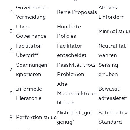
Governance-
Aktives
4
Keine Proposals
Vermeidung
Einfordern
Über-
Hunderte
5
Minimalismu
Governance
Policies
Facilitator-
Facilitator
Neutralität
6
Übergriff
entscheidet
wahren
Spannungen
Passivität trotz
Sensing
7
ignorieren
Problemen
einüben
Alte
Informelle
Bewusst
8
Machstrukturen
Hierarchie
adressieren
bleiben
Nichts ist „gut
Safe-to-try
9
Perfektionismus
genug”
Standard