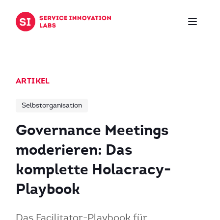
Zum Inhalt springen
ARTIKEL
Selbstorganisation
Governance Meetings
moderieren: Das
komplette Holacracy-
Playbook
Das Facilitator-Playbook für