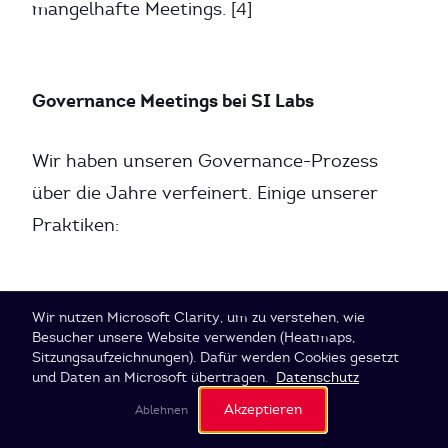
mangelhafte Meetings. [4]
Governance Meetings bei SI Labs
Wir haben unseren Governance-Prozess
über die Jahre verfeinert. Einige unserer
Praktiken:
Vorbereitete Proposals
Cookie-Einstellungen
Wir nutzen Microsoft Clarity, um zu verstehen, wie
Besucher unsere Website verwenden (Heatmaps,
Sitzungsaufzeichnungen). Dafür werden Cookies gesetzt
Jeder kann vor dem Meeting Proposals in
und Daten an Microsoft übertragen.
Datenschutz
einem geteilten Dokument einstellen. Das
Akzeptieren
Ablehnen
gibt anderen Zeit, sich vorzubereiten.