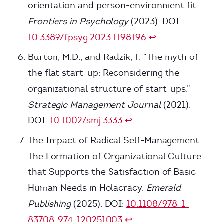
orientation and person-environment fit.
Frontiers in Psychology
(2023). DOI:
10.3389/fpsyg.2023.1198196
↩
Burton, M.D., and Radzik, T. “The myth of
the flat start-up: Reconsidering the
organizational structure of start-ups.”
Strategic Management Journal
(2021).
DOI:
10.1002/smj.3333
↩
The Impact of Radical Self-Management:
The Formation of Organizational Culture
that Supports the Satisfaction of Basic
Human Needs in Holacracy.
Emerald
Publishing
(2025). DOI:
10.1108/978-1-
83708-974-120251003
↩