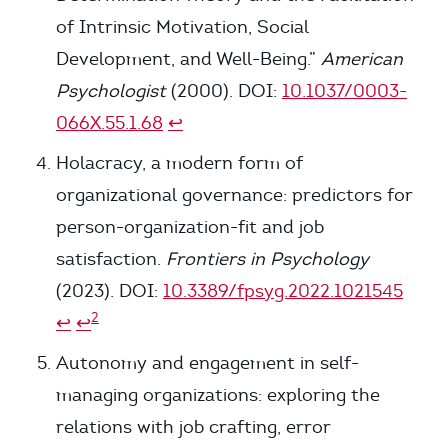
of Intrinsic Motivation, Social
Development, and Well-Being.”
American
Psychologist
(2000). DOI:
10.1037/0003-
066X.55.1.68
↩
Holacracy, a modern form of
organizational governance: predictors for
person-organization-fit and job
satisfaction.
Frontiers in Psychology
(2023). DOI:
10.3389/fpsyg.2022.1021545
2
↩
↩
Autonomy and engagement in self-
managing organizations: exploring the
relations with job crafting, error