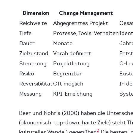
Dimension
Change Management
Reichweite
Abgegrenztes Projekt
Gesa
Tiefe
Prozesse, Tools, Verhalten
Ident
Dauer
Monate
Jahr
Zielzustand
Vorab definiert
Entst
Steuerung
Projektleitung
C-Lev
Risiko
Begrenzbar
Exist
Reversibilität
Oft möglich
In de
Messung
KPI-Erreichung
Syst
Beer und Nohria (2000) haben die Untersche
(ökonomisch, top-down, harte Ziele) steht T
2
kultureller Wandel) gegenüber.
Die besten Tr