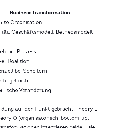
Business Transformation
mte Organisation
ität, Geschäftsmodell, Betriebsmodell
e
eht im Prozess
el-Koalition
enziell bei Scheitern
r Regel nicht
emische Veränderung
idung auf den Punkt gebracht: Theory E
heory O (organisatorisch, bottom-up,
ansformationen integrieren beide — sie