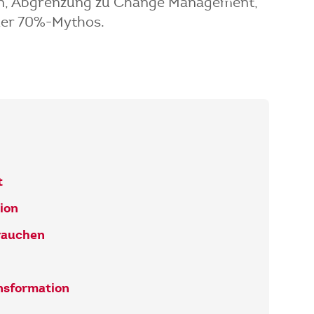
pen, Abgrenzung zu Change Management,
der 70%-Mythos.
t
ion
rauchen
nsformation