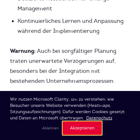
Management
Kontinuierliches Lernen und Anpassung
während der Implementierung
Warnung:
Auch bei sorgfältiger Planung
traten unerwartete Verzögerungen auf,
besonders bei der Integration mit
bestehenden Unternehmensprozessen.
Cookie-Einstellungen
Wir nutzen Microsoft Clarity, um zu verstehen, wie
Besucher unsere Website verwenden (Heatmaps,
Sitzungsaufzeichnungen). Dafür werden Cookies gesetzt
und Daten an Microsoft übertragen.
Datenschutz
Forschungsmethodik
Akzeptieren
Ablehnen
Dieser Artikel synthetisiert Erkenntnisse aus